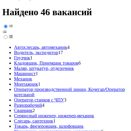
Найдено 46 вакансий
Автослесарь, автомеханик
4
Водитель, экспедитор
17
Грузчик
1
Кладовщик, Приемщик товаров
6
Маляр, штукатур, отделочник
Машинист
1
Механик
Монтажник
1
Оператор производственной линии, Кочегар/Оператор
котельной
Оператор станков с ЧПУ
3
Разнорабочий
4
Сварщик
2
Сервисный инженер, инженер-механик
Слесарь, сантехник
1
Токарь, фрезеровщик, шлифовщик