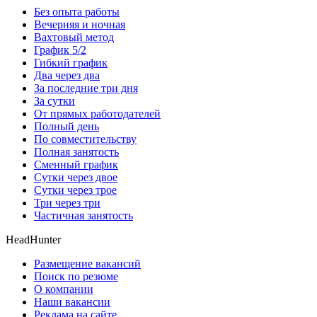
Без опыта работы
Вечерняя и ночная
Вахтовый метод
График 5/2
Гибкий график
Два через два
За последние три дня
За сутки
От прямых работодателей
Полный день
По совместительству
Полная занятость
Сменный график
Сутки через двое
Сутки через трое
Три через три
Частичная занятость
HeadHunter
Размещение вакансий
Поиск по резюме
О компании
Наши вакансии
Реклама на сайте