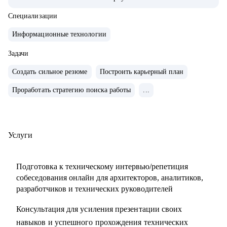
работающих решений
• 500+ собеседований проведенных для того, чтобы
Специализации
собрать команды, которые действительно работают
Информационные технологии
• 4+ года эксперт в жюри хакатонов
Задачи
С чем помогу:
Создать сильное резюме
Построить карьерный план
• Резюме и подготовка к собеседованиям
Проработать стратегию поиска работы
...
• Подготовка к техническому собеседованию
• Навыки проектирования архитектуры
• Связь технологий и бизнес-ценности
• Карьерные цели в ИТ-архитектуре
Услуги
• Понять что такое роль архитектора
• Понять направления развития ИТ-специалисту
Подготовка к техническому интервью/репетиция
• Проработать решение/проект, в части архитектуры
собеседования онлайн для архитекторов, аналитиков,
• Внедрение архитектурной функции
разработчиков и технических руководителей
• ИТ-ландшафт и дорожная карта
Консультация для усиления презентации своих
• ИТ-трансформация
навыков и успешного прохождения технических