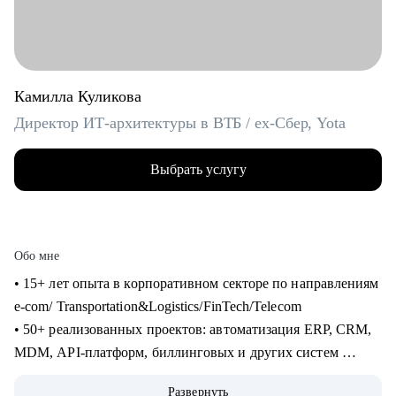
Камилла Куликова
Директор ИТ-архитектуры в ВТБ / ex-Cбер, Yota
Выбрать услугу
Обо мне
• 15+ лет опыта в корпоративном секторе по направлениям
e-com/ Transportation&Logistics/FinTech/Telecom
• 50+ реализованных проектов: автоматизация ERP, CRM,
MDM, API-платформ, биллинговых и других систем
• 100+ часов аудита B2B: реальная практика и понимание
Развернуть