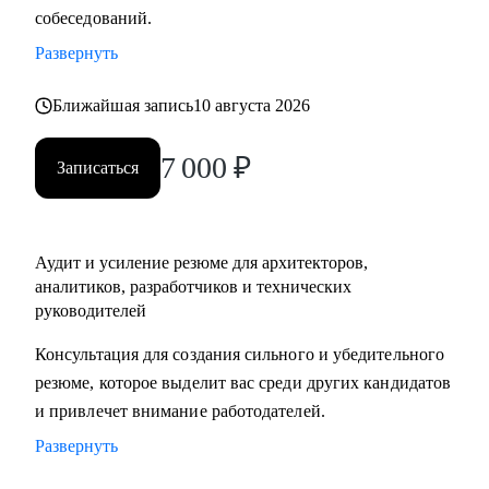
собеседований.
Кому могу помочь:
• Аналитикам, архитекторам, техлидам/тимлидам: развитие
Развернуть
в ИТ-архитектуре, подготовка к собеседованиям
Ближайшая запись
10 августа 2026
• Архитекторам, аналитикам: карьерный рост до
корпоративного уровня
7 000
₽
• Студентам, начинающим ИТ-специалистам:
Записаться
архитектурная проработка решения/проекта/работы
• Начинающим/аналитикам/тех руководителям: понимание
роли архитектора, архитектурной функции
Аудит и усиление резюме для архитекторов,
аналитиков, разработчиков и технических
руководителей
Консультация для создания сильного и убедительного
резюме, которое выделит вас среди других кандидатов
и привлечет внимание работодателей.
Развернуть