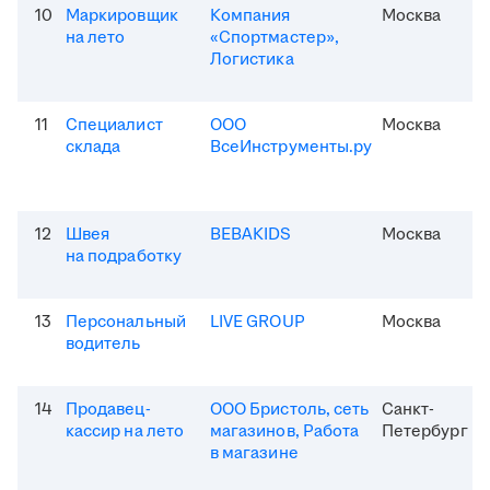
10
Маркировщик
Компания
Москва
на лето
«Спортмастер»,
Логистика
11
Специалист
ООО
Москва
склада
ВсеИнструменты.ру
12
Швея
BEBAKIDS
Москва
на подработку
13
Персональный
LIVE GROUP
Москва
водитель
14
Продавец-
ООО Бристоль, сеть
Санкт-
кассир на лето
магазинов, Работа
Петербург
в магазине