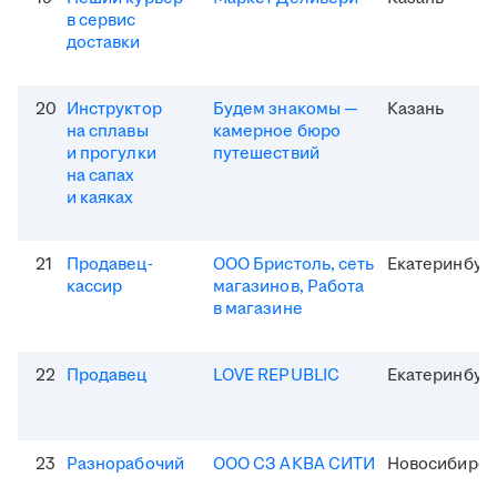
в сервис
доставки
20
Инструктор
Будем знакомы —
Казань
на сплавы
камерное бюро
и прогулки
путешествий
на сапах
и каяках
21
Продавец-
ООО Бристоль, сеть
Екатеринбур
кассир
магазинов, Работа
в магазине
22
Продавец
LOVE REPUBLIC
Екатеринбур
23
Разнорабочий
ООО СЗ АКВА СИТИ
Новосибирск