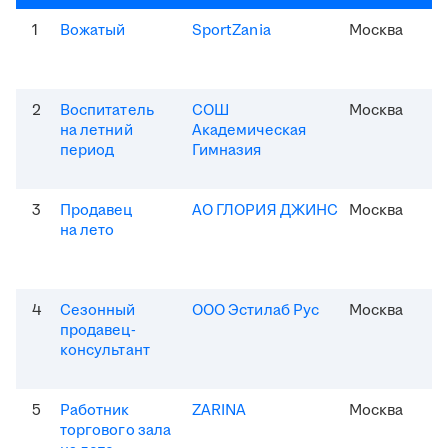
1
Вожатый
SportZania
Москва
2
Воспитатель
СОШ
Москва
на летний
Академическая
период
Гимназия
3
Продавец
АО ГЛОРИЯ ДЖИНС
Москва
на лето
4
Сезонный
ООО Эстилаб Рус
Москва
продавец-
консультант
5
Работник
ZARINA
Москва
торгового зала