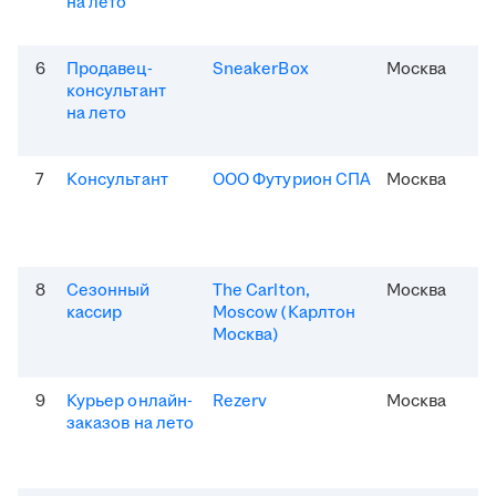
на лето
6
Продавец-
SneakerBox
Москва
консультант
на лето
7
Консультант
ООО Футурион СПА
Москва
8
Сезонный
The Carlton,
Москва
кассир
Moscow (Карлтон
Москва)
9
Курьер онлайн-
Rezerv
Москва
заказов на лето