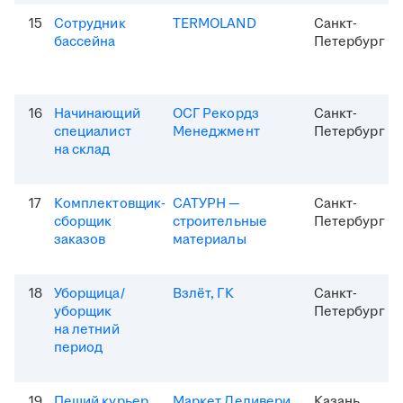
15
Сотрудник
TERMOLAND
Санкт-
бассейна
Петербург
16
Начинающий
ОСГ Рекордз
Санкт-
специалист
Менеджмент
Петербург
на склад
17
Комплектовщик-
САТУРН —
Санкт-
сборщик
строительные
Петербург
заказов
материалы
18
Уборщица/
Взлёт, ГК
Санкт-
уборщик
Петербург
на летний
период
19
Пеший курьер
Маркет Деливери
Казань