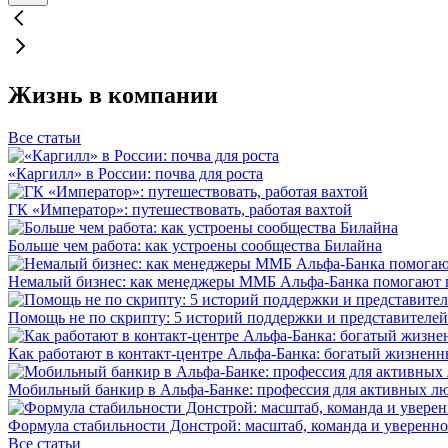
Жизнь в компании
Все статьи
«Каргилл» в России: почва для роста
ГК «Император»: путешествовать, работая вахтой
Больше чем работа: как устроены сообщества Билайна
Немалый бизнес: как менеджеры ММБ Альфа-Банка помогают 
Помощь не по скрипту: 5 историй поддержки и представителей
Как работают в контакт-центре Альфа-Банка: богатый жизненн
Мобильный банкир в Альфа-Банке: профессия для активных л
Формула стабильности Донстрой: масштаб, команда и уверенно
Все статьи