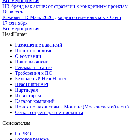
Все мероприятия
HR-бренд как актив: от стратегии к конкретным проектам
18 августа
Южный HR-Маяк 2026: два дня о силе навыков в Сочи
17 сентября
Все мероприятия
HeadHunter
Размещение вакансий
Поиск по резюме
О компании
Наши вакансии
Реклама на сайте
Требования к ПО
Безопасный HeadHunter
HeadHunter API
Партнерам
Инвесторам
Каталог компаний
Поиск по вакансиям в Монине (Московская область)
Сетка: соцсеть для нетворкинга
Соискателям
hh PRO
Готовое резюме