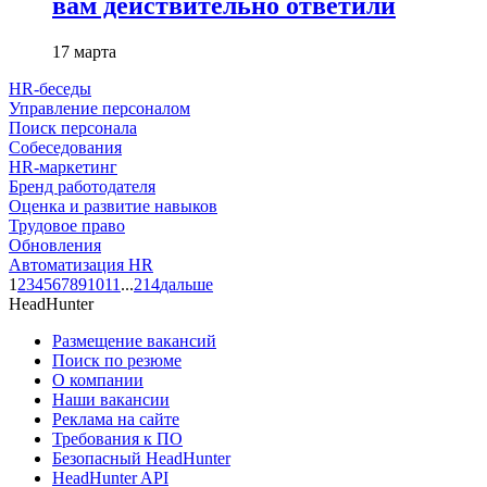
вам действительно ответили
17 марта
HR-беседы
Управление персоналом
Поиск персонала
Собеседования
HR-маркетинг
Бренд работодателя
Оценка и развитие навыков
Трудовое право
Обновления
Автоматизация HR
1
2
3
4
5
6
7
8
9
10
11
...
214
дальше
HeadHunter
Размещение вакансий
Поиск по резюме
О компании
Наши вакансии
Реклама на сайте
Требования к ПО
Безопасный HeadHunter
HeadHunter API