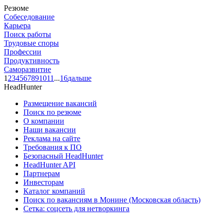
Резюме
Собеседование
Карьера
Поиск работы
Трудовые споры
Профессии
Продуктивность
Саморазвитие
1
2
3
4
5
6
7
8
9
10
11
...
16
дальше
HeadHunter
Размещение вакансий
Поиск по резюме
О компании
Наши вакансии
Реклама на сайте
Требования к ПО
Безопасный HeadHunter
HeadHunter API
Партнерам
Инвесторам
Каталог компаний
Поиск по вакансиям в Монине (Московская область)
Сетка: соцсеть для нетворкинга