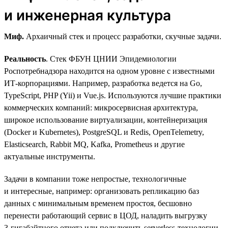
и инженерная культура
Миф.
Архаичный стек и процесс разработки, скучные задачи.
Реальность
. Стек ФБУН ЦНИИ Эпидемиологии
Роспотребнадзора находится на одном уровне с известными
ИТ-корпорациями. Например, разработка ведется на Go,
TypeScript, PHP (Yii) и Vue.js. Используются лучшие практики
коммерческих компаний: микросервисная архитектура,
широкое использование виртуализации, контейнеризация
(Docker и Kubernetes), PostgreSQL и Redis, OpenTelemetry,
Elasticsearch, Rabbit MQ, Kafka, Prometheus и другие
актуальные инструменты.
Задачи в компании тоже непростые, технологичные
и интересные, например: организовать репликацию баз
данных с минимальным временем простоя, бесшовно
перенести работающий сервис в ЦОД, наладить выгрузку
3‑гигабайтного отчета или подключить serverless-технологии.