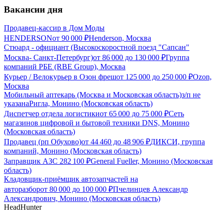
Вакансии дня
Продавец-кассир в Дом Моды
HENDERSON
от
90 000
₽
Henderson, Москва
Стюард - официант (Высокоскоростной поезд "Сапсан"
Москва- Санкт-Петербург)
от
86 000
до
130 000
₽
Группа
компаний РБЕ (RBE Group), Москва
Курьер / Велокурьер в Озон фреш
от
125 000
до
250 000
₽
Ozon,
Москва
Мобильный аптекарь (Москва и Московская область)
з/п не
указана
Ригла, Монино (Московская область)
Диспетчер отдела логистики
от
65 000
до
75 000
₽
Сеть
магазинов цифровой и бытовой техники DNS, Монино
(Московская область)
Продавец (рп Обухово)
от
44 460
до
48 906
₽
ДИКСИ, группа
компаний, Монино (Московская область)
Заправщик АЗС 28
2 100
₽
General Fueller, Монино (Московская
область)
Кладовщик-приёмщик автозапчастей на
авторазбор
от
80 000
до
100 000
₽
Пчелинцев Александр
Александрович, Монино (Московская область)
HeadHunter